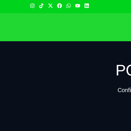
P
Conf