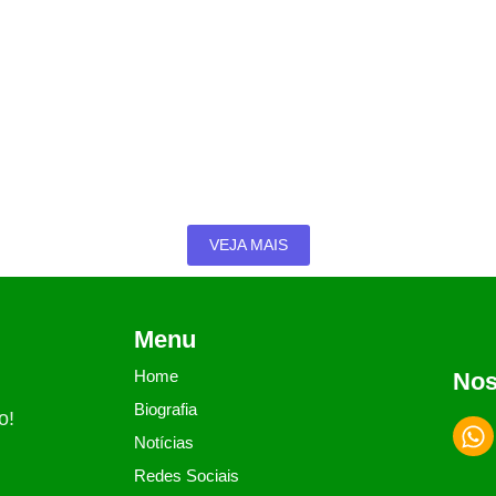
 Vilela sobre cartões sociais em Catalão
nicípio; ação abrange mães, mulheres vítimas de violência, idosos e
VEJA MAIS
Menu
Home
Nos
Biografia
o!
Notícias
Redes Sociais