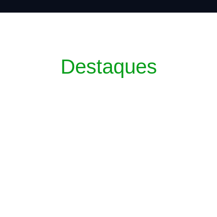
Destaques
troceda um milímetro sequer”, afirma Danie
ompromisso de preservar o legado da atual gestão e liderar um novo