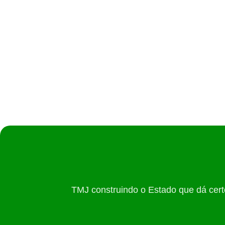
”Amparo e dignidade”, diz Iara
02/07/2026
/
Governo de Goiás entrega 1.041 benefícios no mu
TMJ construindo o Estado que dá cert