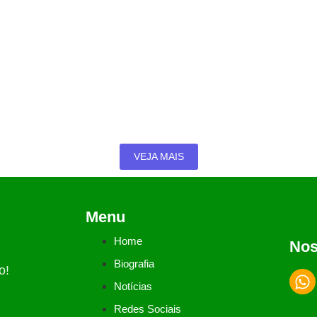
 Vilela sobre cartões sociais em Catalão
nicípio; ação abrange mães, mulheres vítimas de violência, idosos e
VEJA MAIS
Menu
Home
Nos
Biografia
o!
Notícias
Redes Sociais