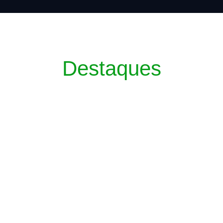
Destaques
troceda um milímetro sequer”, afirma Danie
ompromisso de preservar o legado da atual gestão e liderar um novo