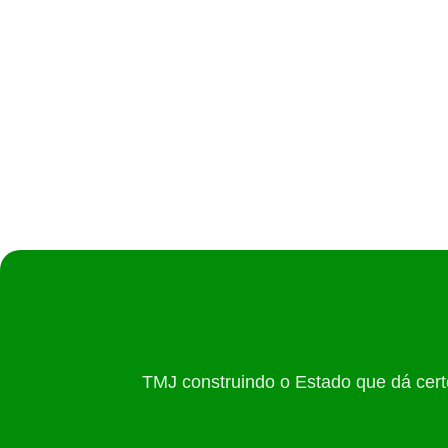
”Amparo e dignidade”, diz Iara
02/07/2026
/
Governo de Goiás entrega 1.041 benefícios no mu
TMJ construindo o Estado que dá cert