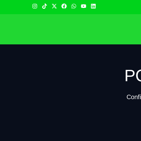
P
Conf